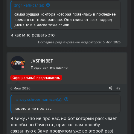
zngr написал(а):
самая худшая контора которая появилась в последнее
время в снг пространстве. Они сливают всех подряд
,меня том в числе тоже слили
и как мне решать это
Последнее редактирование модератором:
5 Июл 2026
JVSPINBET
Представитель казино
Официальный представитель
6 Июл 2026
#9
nancey.schroer написал(а):
так это и не про вас
Я вижу , что не про нас, но бот который рассылает
жалобы по Сasino.ru , прислал нам жалобу
связанную с Вами продуктом уже во второй раз)