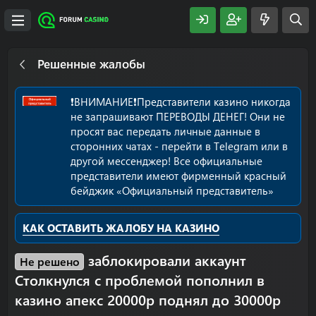
Решенные жалобы
❗️ВНИМАНИЕ❗️Представители казино никогда
не запрашивают ПЕРЕВОДЫ ДЕНЕГ! Они не
просят вас передать личные данные в
сторонних чатах - перейти в Telegram или в
другой мессенджер! Все официальные
представители имеют фирменный красный
бейджик «Официальный представитель»
КАК ОСТАВИТЬ ЖАЛОБУ НА КАЗИНО
заблокировали аккаунт
Не решено
Столкнулся с проблемой пополнил в
казино апекс 20000р поднял до 30000р