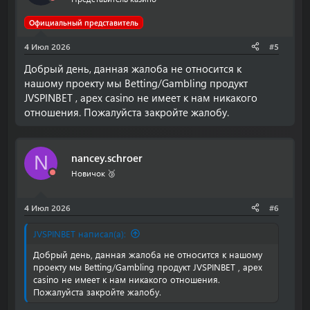
Официальный представитель
4 Июл 2026
#5
Добрый день, данная жалоба не относится к
нашому проекту мы Betting/Gambling продукт
JVSPINBET , apex casino не имеет к нам никакого
отношения. Пожалуйста закройте жалобу.
nancey.schroer
N
Новичок 🥉
4 Июл 2026
#6
JVSPINBET написал(а):
Добрый день, данная жалоба не относится к нашому
проекту мы Betting/Gambling продукт JVSPINBET , apex
casino не имеет к нам никакого отношения.
Пожалуйста закройте жалобу.