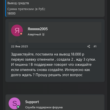
о
а
Вывод средств
р
н
Сумма претензии (в Руб)
т
а
18000
е
ч
м
а
ы
л
а
Яяяяяя2005
Я
Азартный 🥈
22 Янв 2025
#1
Здравствуйте, поставила на вывод 18.000 р
первую заявку отменили , создала 2 , жду 3 сутки.
И тишина ! В поддержке говорят что ожидайте
если отменять снова создайте. Интересно как
долго ждать ? Прошу решить этот вопрос
Support
S
Служба поддержки форума