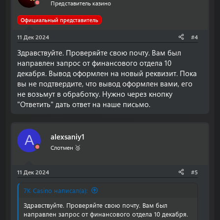
Представитель казино
Официальный представитель
11 Дек 2024
#4
Здравствуйте. Проверяйте свою почту. Вам был
направлен запрос от финансового отдела 10
декабря. Вывод оформлен на новый реквизит. Пока
вы не подтвердите, что вывод оформлен вами, его
не возьмут в обработку. Нужно через кнопку
"Ответить" дать ответ на наше письмо.
alexsaniy1
A
Слотмен 🥉
11 Дек 2024
#5
7K Casino написал(а):
Здравствуйте. Проверяйте свою почту. Вам был
направлен запрос от финансового отдела 10 декабря.