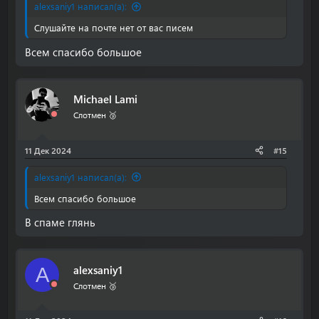
alexsaniy1 написал(а):
Слушайте на почте нет от вас писем
Всем спасибо большое
Michael Lami
Слотмен 🥉
11 Дек 2024
#15
alexsaniy1 написал(а):
Всем спасибо большое
В спаме глянь
alexsaniy1
A
Слотмен 🥉