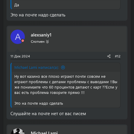
Да
Это на почте надо сделать
alexsaniy1
A
Слотмен 🥉
11 Дек 2024
#12
Michael Lami написал(а):
Ну вот казино все плохо играют почти совсем не
играют проблемы с депами проблемы с выводами !!Вы
же понимаете что 60 процентов депают с карт ??Если у
вас есть проблема говорите прямо !!!
Это на почте надо сделать
Слушайте на почте нет от вас писем
Michael Lami