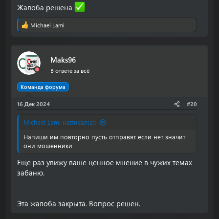
Жалоба решена
Michael Lami
Р
е
а
к
Maks96
ц
и
В ответе за всё
и
:
Команда форума
16 Дек 2024
#20
Michael Lami написал(а):
Напиши им повторно пусть отправят если нет значит
они мошенники
Еще раз увижу ваше ценное мнение в чужих темах -
забаню.
Эта жалоба закрыта. Вопрос решен.