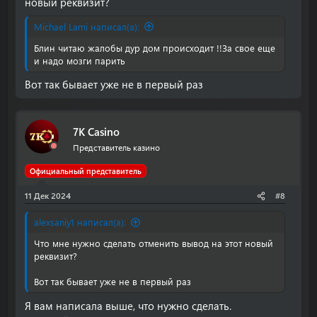
новый реквизит?
Michael Lami написал(а):
Блин читаю жалобы дур дом происходит !!За свое еще
и надо мозги парить
Вот так бывает уже не в первый раз
7K Casino
Представитель казино
Официальный представитель
11 Дек 2024
#8
alexsaniy1 написал(а):
Что мне нужно сделать отменить вывод на этот новый
реквизит?
Вот так бывает уже не в первый раз
Я вам написала выше, что нужно сделать.