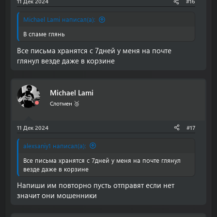
11 Дек 2024
#16
Michael Lami написал(а):
В спаме глянь
Все письма хранятся с 7дней у меня на почте
глянул везде даже в корзине
Michael Lami
Слотмен 🥉
11 Дек 2024
#17
alexsaniy1 написал(а):
Все письма хранятся с 7дней у меня на почте глянул
везде даже в корзине
Напиши им повторно пусть отправят если нет
значит они мошенники