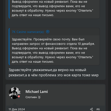
Вывод оформлен на новый реквизит. Пока вы не
подтвердите, что вывод оформлен вами, его не
возьмут в обработку. Нужно через кнопку "Ответить"
дать ответ на наше письмо.
7K Casino написал(а):
Здравствуйте. Проверяйте свою почту. Вам был
направлен запрос от финансового отдела 10 декабря.
Вывод оформлен на новый реквизит. Пока вы не
подтвердите, что вывод оформлен вами, его не
возьмут в обработку. Нужно через кнопку "Ответить"
дать ответ на наше письмо.
Здравствуйте уважаемые,да верно на новый
реквизит,а в чём проблема это моя карта тоже мир
Michael Lami
Слотмен 🥉
11 Дек 2024
#6