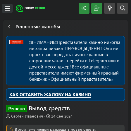
Решенные жалобы
❗️ВНИМАНИЕ❗️Представители казино никогда
не запрашивают ПЕРЕВОДЫ ДЕНЕГ! Они не
просят вас передать личные данные в
сторонних чатах - перейти в Telegram или в
другой мессенджер! Все официальные
представители имеют фирменный красный
бейджик «Официальный представитель»
КАК ОСТАВИТЬ ЖАЛОБУ НА КАЗИНО
Вывод средств
Решено
А
Д
Сергей Иванович
24 Сен 2024
в
а
т
т
В этой теме нельзя размещать новые ответы.