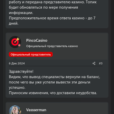
работу и передана представителю казино. Топик
будет обновляться по мере получения
информации.
Предположительное время ответа казино - до 7
дней.
PincoCasino
Официальный представитель казино
Официальный представитель
6 Дек 2024
#3
Здравствуйте!
Видим, что вывод специалисты вернули на баланс,
после чего вы уже успели вывести эти деньги
успешно.
Приносим извинения, что доставили неудобства.
Vassserman