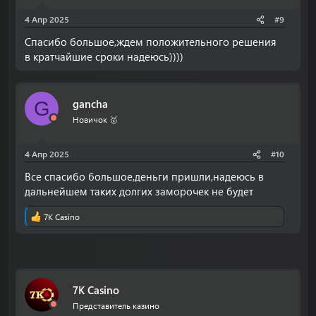
4 Апр 2025
#9
Спасибо большое,ждем положительного решения
в кратчайшие сроки надеюсь))))
gancha
G
Новичок 🥇
4 Апр 2025
#10
Все спасибо большое,деньги пришли,надеюсь в
дальнейшем таких долгих заморочек не будет
7K Casino
Р
е
а
к
ц
и
7K Casino
и
:
Представитель казино