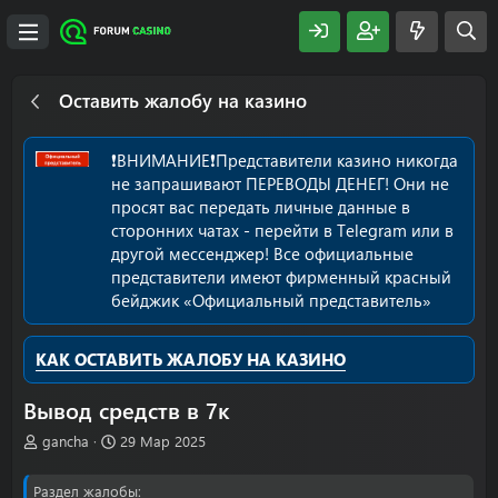
Оставить жалобу на казино
❗️ВНИМАНИЕ❗️Представители казино никогда
не запрашивают ПЕРЕВОДЫ ДЕНЕГ! Они не
просят вас передать личные данные в
сторонних чатах - перейти в Telegram или в
другой мессенджер! Все официальные
представители имеют фирменный красный
бейджик «Официальный представитель»
КАК ОСТАВИТЬ ЖАЛОБУ НА КАЗИНО
Вывод средств в 7к
А
Д
gancha
29 Мар 2025
в
а
т
т
Раздел жалобы