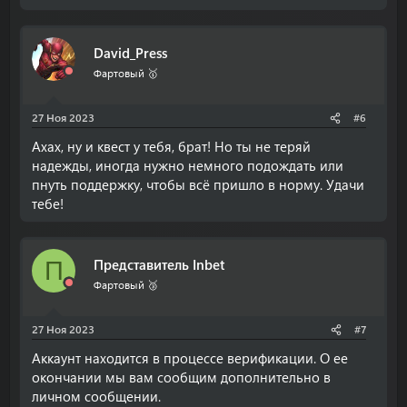
David_Press
Фартовый 🥇
27 Ноя 2023
#6
Ахах, ну и квест у тебя, брат! Но ты не теряй
надежды, иногда нужно немного подождать или
пнуть поддержку, чтобы всё пришло в норму. Удачи
тебе!
Представитель Inbet
П
Фартовый 🥉
27 Ноя 2023
#7
Аккаунт находится в процессе верификации. О ее
окончании мы вам сообщим дополнительно в
личном сообщении.