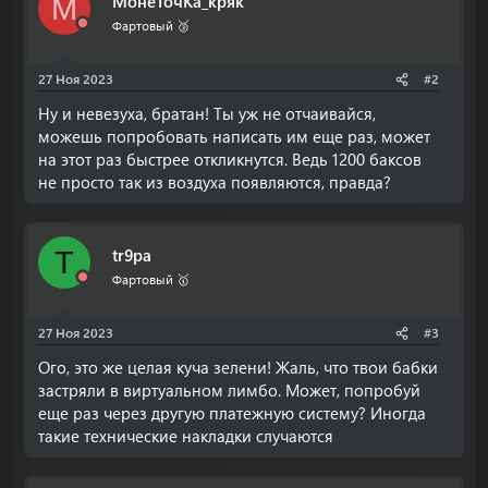
МонеТочКа_кряк
М
Фартовый 🥉
27 Ноя 2023
#2
Ну и невезуха, братан! Ты уж не отчаивайся,
можешь попробовать написать им еще раз, может
на этот раз быстрее откликнутся. Ведь 1200 баксов
не просто так из воздуха появляются, правда?
tr9pa
T
Фартовый 🥇
27 Ноя 2023
#3
Ого, это же целая куча зелени! Жаль, что твои бабки
застряли в виртуальном лимбо. Может, попробуй
еще раз через другую платежную систему? Иногда
такие технические накладки случаются