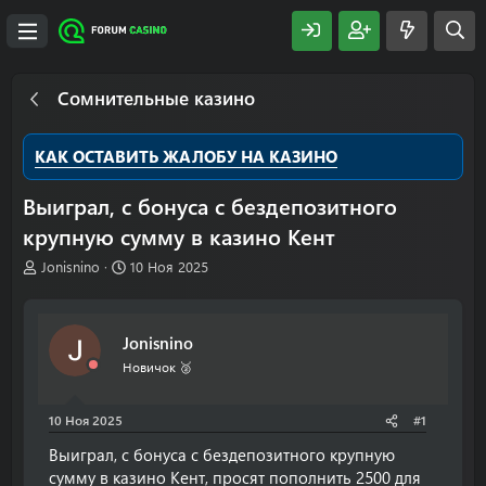
Сомнительные казино
КАК ОСТАВИТЬ ЖАЛОБУ НА КАЗИНО
Выиграл, с бонуса с бездепозитного
крупную сумму в казино Кент
А
Д
Jonisnino
10 Ноя 2025
в
а
т
т
о
а
Jonisnino
р
н
т
а
Новичок 🥈
е
ч
м
а
10 Ноя 2025
#1
ы
л
а
Выиграл, с бонуса с бездепозитного крупную
сумму в казино Кент, просят пополнить 2500 для