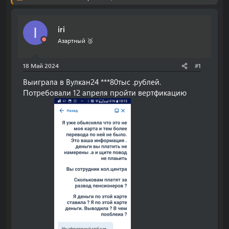
о
а
р
н
т
а
iri
е
ч
I
м
а
Азартный 🥉
ы
л
а
18 Май 2024
#1
Выиграла в Вулкан24 ***80тыс .рублей.
Потребовали 12 апреля пройти вертфикацию