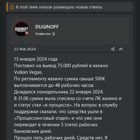
т
т
В этой теме нельзя размещать новые ответы.
о
а
р
н
т
а
DUGINOFF
е
ч
м
а
Новичок 🥉
ы
л
а
22 Янв 2024
#1
13 января 2024 года
Поставил на вывод 75.000 рублей в казино
Vulkan Vegas.
По регламенту казино сумма свыше 500€
выплачивается до 48 рабочих часов.
Дождался понедельника 22 января 2024.
В 21.06 сумма выла списана со счета ЛК казино и
и статус стал «в процессе». На вопрос в службу
поддержки сказали, что средства ушли в
«Процессинговый отдел» и что уже они
переводят в течении 5 (пяти) рабочих
банковских дней.
Прошло пять рабочих дней. Средств нет. Я