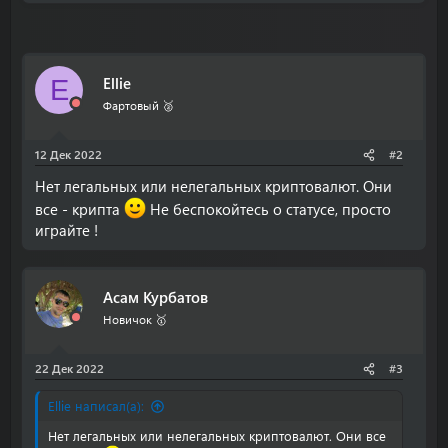
Ellie
E
Фартовый 🥈
12 Дек 2022
#2
Нет легальных или нелегальных криптовалют. Они
все - крипта
Не беспокойтесь о статусе, просто
играйте !
Асам Курбатов
Новичок 🥇
22 Дек 2022
#3
Ellie написал(а):
Нет легальных или нелегальных криптовалют. Они все