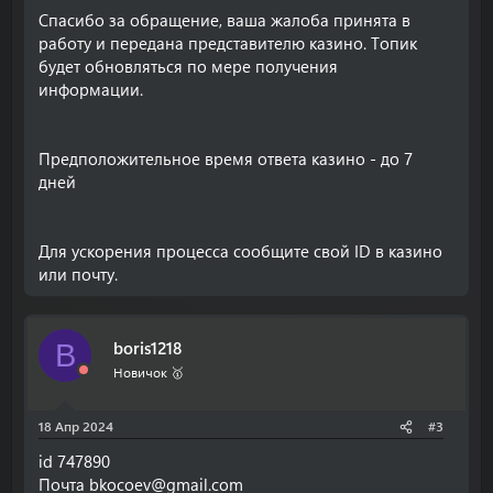
Спасибо за обращение, ваша жалоба принята в
работу и передана представителю казино. Топик
будет обновляться по мере получения
информации.
Предположительное время ответа казино - до 7
дней
Для ускорения процесса сообщите свой ID в казино
или почту.
boris1218
B
Новичок 🥇
18 Апр 2024
#3
id 747890
Почта
bkocoev@gmail.com