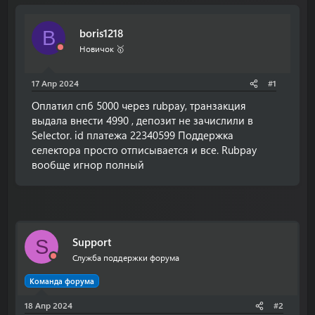
т
т
о
а
boris1218
B
р
н
т
а
Новичок 🥇
е
ч
м
а
17 Апр 2024
#1
ы
л
а
Оплатил спб 5000 через rubpay, транзакция
выдала внести 4990 , депозит не зачислили в
Selector. id платежа 22340599 Поддержка
селектора просто отписывается и все. Rubpay
вообще игнор полный
Support
S
Служба поддержки форума
Команда форума
18 Апр 2024
#2