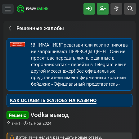
Решенные жалобы
❗️ВНИМАНИЕ❗️Представители казино никогда
не запрашивают ПЕРЕВОДЫ ДЕНЕГ! Они не
просят вас передать личные данные в
сторонних чатах - перейти в Telegram или в
другой мессенджер! Все официальные
представители имеют фирменный красный
бейджик «Официальный представитель»
КАК ОСТАВИТЬ ЖАЛОБУ НА КАЗИНО
Vodka вывод
Решено
А
Д
тим1
12 Ноя 2024
в
а
т
т
В этой теме нельзя размещать новые ответы.