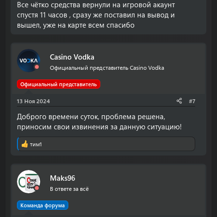
Все чётко средства вернули на игровой акаунт
спустя 11 часов , сразу же поставил на вывод и
вышел, уже на карте всем спасибо
Casino Vodka
Официальный представитель Casino Vodka
Официальный представитель
13 Ноя 2024
#7
Доброго времени суток, проблема решена,
приносим свои извинения за данную ситуацию!
тим1
Р
е
а
к
Maks96
ц
и
В ответе за всё
и
:
Команда форума