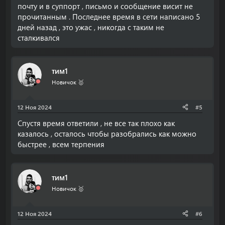
почту и в суппорт , письмо и сообщение висит не
прочитанным . Последнее время в сети написано 5
дней назад , это ужас , никогда с таким не
сталкивался
тим1
Новичок 🥇
12 Ноя 2024
#5
Спустя время ответили , не все так плохо как
казалось , осталось чтобы разобрались как можно
быстрее , всем терпения
тим1
Новичок 🥇
12 Ноя 2024
#6