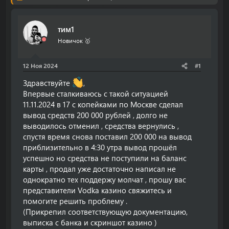
о
а
р
н
т
а
тим1
е
ч
м
а
Новичок 🥇
ы
л
а
12 Ноя 2024
#1
Здравствуйте
,
Впервые сталкиваюсь с такой ситуацией
11.11.2024 в 17 с копейками по Москве сделал
вывод средств 200 000 рублей , долго не
выводилось отменил , средства вернулись ,
спустя время снова поставил 200 000 на вывод
приблизительно в 4:30 утра вывод прошёл
успешно но средства не поступили на баланс
карты , продал уже достаточно написал не
однократно тех поддержу молчат , прошу вас
представители Vodka казино свяжитесь и
помогите решить проблему .
(Прикрепил соответствующую документацию,
выписка с банка и скриншот казино )