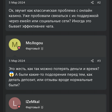
5 Мар 2024
#2
Ох, звучит как классическая проблема с онлайн
казино. Уже пробовали связаться с их поддержкой
через емейл или социальные сети? Иногда это
бывает эффективнее чата.
MoJIogou
M
Фартовый 🥇
5 Мар 2024
#3
Это жесть, как так можно потерять деньги и время?
А были какие-то подозрения перед тем, как
делать депозит, или отзывы вроде нормальные
были?
lZeMkal
L
Фартовый 🥇