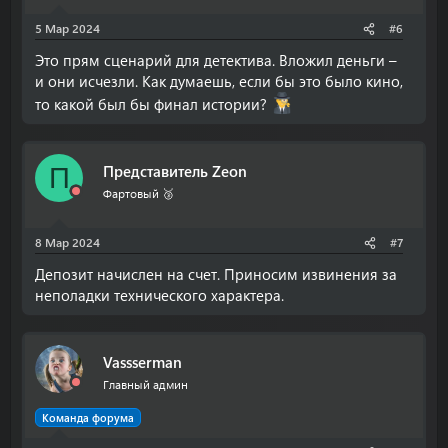
5 Мар 2024
#6
Это прям сценарий для детектива. Вложил деньги –
и они исчезли. Как думаешь, если бы это было кино,
то какой был бы финал истории?
Представитель Zeon
П
Фартовый 🥉
8 Мар 2024
#7
Депозит начислен на счет. Приносим извинения за
неполадки технического характера.
Vassserman
Главный админ
Команда форума