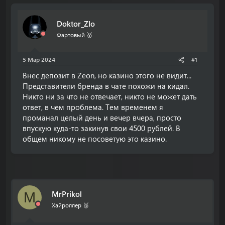
т
т
о
а
Doktor_Zlo
р
н
т
а
Фартовый 🥇
е
ч
м
а
5 Мар 2024
#1
ы
л
а
Внес депозит в Zeon, но казино этого не видит...
Представители бренда в чате похожи на кидал.
Никто ни за что не отвечает, никто не может дать
ответ, в чем проблема. Тем временем я
проманал целый день и вечер вчера, просто
впускую куда-то закинув свои 4500 рублей. В
общем никому не посоветую это казино.
MrPrikol
M
Хайроллер 🥉