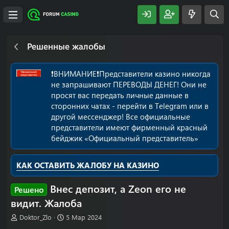
Решенные жалобы
❗️ВНИМАНИЕ❗️Представители казино никогда
не запрашивают ПЕРЕВОДЫ ДЕНЕГ! Они не
просят вас передать личные данные в
сторонних чатах - перейти в Telegram или в
другой мессенджер! Все официальные
представители имеют фирменный красный
бейджик «Официальный представитель»
КАК ОСТАВИТЬ ЖАЛОБУ НА КАЗИНО
Внес депозит, а Zeon его не
Решено
видит. Жалоба
А
Д
Doktor_Zlo
5 Мар 2024
в
а