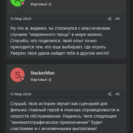
Фартовый 🥇
13 Мар 2024
#4
Ну что ж, видимо, ты столкнулся с классическим
случаем "медленного танца" в мире казино.
Спасибо, что поделился, твой опыт точно
пригодится тем, кто еще выбирает, где играть.
Уверен, твоя удача найдет тебя в другом месте!
StackerMan
S
Фартовый 🥈
13 Мар 2024
#5
Слушай, твоя история звучит как сценарий для
фильма: главный герой в поисках справедливости и
скорости обслуживания. Надеюсь, твое следующее
"кинематографическое приключение" будет
счастливее и с мгновенными выплатами!