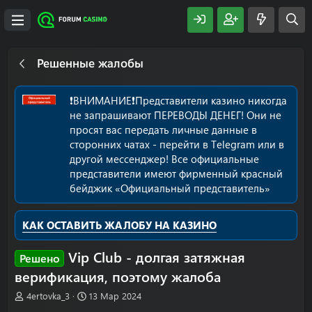
Решенные жалобы
❗️ВНИМАНИЕ❗️Представители казино никогда
не запрашивают ПЕРЕВОДЫ ДЕНЕГ! Они не
просят вас передать личные данные в
сторонних чатах - перейти в Telegram или в
другой мессенджер! Все официальные
представители имеют фирменный красный
бейджик «Официальный представитель»
КАК ОСТАВИТЬ ЖАЛОБУ НА КАЗИНО
Vip Club - долгая затяжная
Решено
верификация, поэтому жалоба
А
Д
4еrtovka_3
13 Мар 2024
в
а