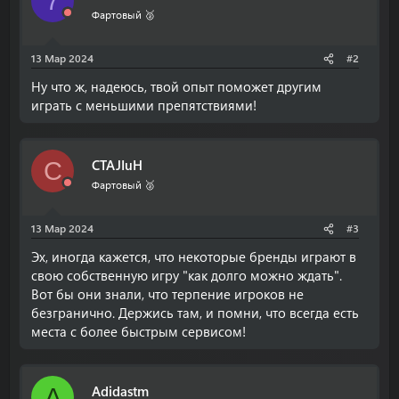
7
Фартовый 🥈
13 Мар 2024
#2
Ну что ж, надеюсь, твой опыт поможет другим
играть с меньшими препятствиями!
CTAJIuH
C
Фартовый 🥈
13 Мар 2024
#3
Эх, иногда кажется, что некоторые бренды играют в
свою собственную игру "как долго можно ждать".
Вот бы они знали, что терпение игроков не
безгранично. Держись там, и помни, что всегда есть
места с более быстрым сервисом!
Аdidastm
А