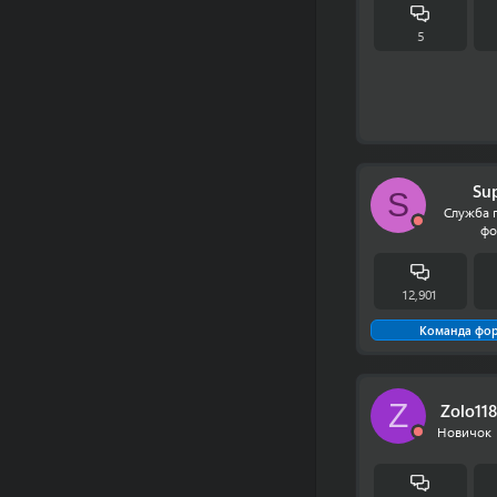
5
Su
S
Служба 
фо
12,901
Команда фо
Z
Zolo11
Новичок 