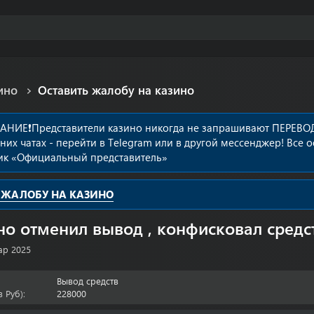
ино
Оставить жалобу на казино
АНИЕ❗️Представители казино никогда не запрашивают ПЕРЕВОД
них чатах - перейти в Telegram или в другой мессенджер! В
ик «Официальный представитель»
 ЖАЛОБУ НА КАЗИНО
но отменил вывод , конфисковал средст
ар 2025
Вывод средств
 Руб)
228000