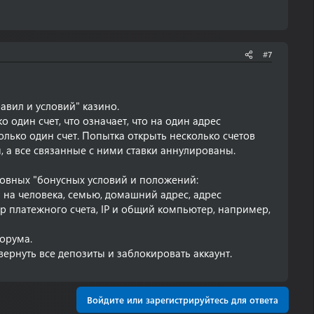
#7
авил и условий" казино.
 один счет, что означает, что на один адрес
олько один счет. Попытка открыть несколько счетов
ы, а все связанные с ними ставки аннулированы.
новных "бонусных условий и положений:
на человека, семью, домашний адрес, адрес
р платежного счета, IP и общий компьютер, например,
орума.
рнуть все депозиты и заблокировать аккаунт.
Войдите или зарегистрируйтесь для ответа