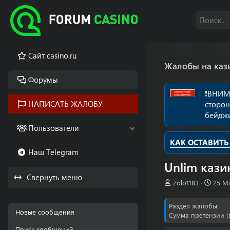
Cайт casino.ru
Жалобы на каз
Форумы
❗️ВНИМ
НАПИСАТЬ ЖАЛОБУ
сторон
бейдж
Пользователи
КАК ОСТАВИТЬ
Наш Telegram
Unlim кази
Свернуть меню
А
Д
Zolo1183
25 М
в
а
т
т
Раздел жалобы
о
а
Новые сообщения
Сумма претензии (в
р
н
т
а
Поиск сообщений