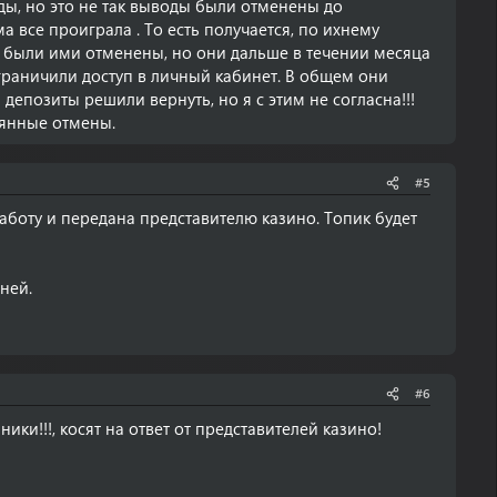
ы, но это не так выводы были отменены до
 все проиграла . То есть получается, по ихнему
 были ими отменены, но они дальше в течении месяца
раничили доступ в личный кабинет. В общем они
депозиты решили вернуть, но я с этим не согласна!!!
оянные отмены.
#5
аботу и передана представителю казино. Топик будет
ней.
#6
и!!!, косят на ответ от представителей казино!