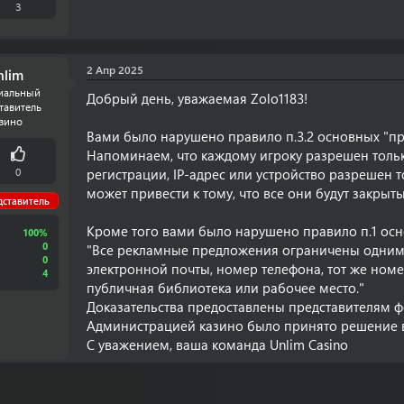
3
2 Апр 2025
nlim
иальный
Добрый день, уважаемая
Zolo1183
!
тавитель
зино
Вами было нарушено правило п.3.2 основных "пр
Напоминаем, что каждому игроку разрешен только
0
регистрации, IP-адрес или устройство разрешен т
может привести к тому, что все они будут закрыт
ставитель
Кроме того вами было нарушено правило п.1 ос
100%
0
"Все рекламные предложения ограничены одним 
0
электронной почты, номер телефона, тот же номе
4
публичная библиотека или рабочее место."
Доказательства предоставлены представителям ф
Администрацией казино было принято решение ве
С уважением, ваша команда Unlim Casino