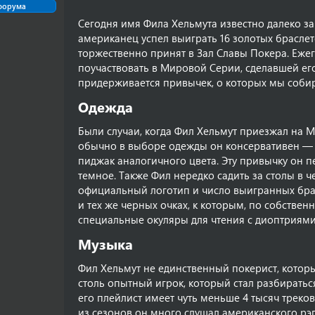
форума
Сегодня имя Фила Хельмута известно далеко з
американец успел выиграть 16 золотых браслет
торжественно принят в Зал Славы Покера. Еже
поучаствовать в Мировой Серии, сделавшей его
придерживается привычек, о которых мы собира
Одежда​
Были случаи, когда Фил Хельмут приезжал на 
обычно в выборе одежды он консервативен — 
пиджак аналогичного цвета. Эту привычку он п
темное. Также Фил нередко садить за столы в ч
официальный логотип и число выигранных брас
и тех же черных очках, к которым, по собствен
специальные окуляры для чтения с диоптриями,
Музыка​
Фил Хельмут не единственный покерист, котор
столь опытный игрок, который стал разбират
его плейлист имеет чуть меньше 4 тысяч треко
из сезонов он много слушал американского рэпа