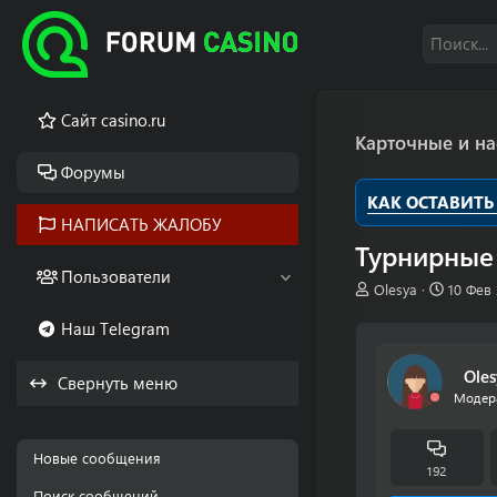
Cайт casino.ru
Карточные и н
Форумы
КАК ОСТАВИТЬ
НАПИСАТЬ ЖАЛОБУ
Турнирные
Пользователи
А
Д
Olesya
10 Фев
в
а
Наш Telegram
т
т
о
а
р
н
Oles
Свернуть меню
т
а
Модер
е
ч
м
а
ы
л
Новые сообщения
а
192
Поиск сообщений