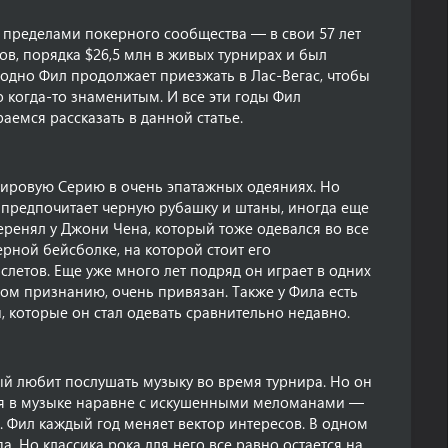
а пределами покерного сообщества — в свои 57 лет
ов, порядка $26,5 млн в живых турнирах и был
годно Фил продолжает приезжать в Лас-Вегас, чтобы
 когда-то знаменитым. И все эти годы Фил
емся рассказать в данной статье.
Мировую Серию в очень эпатажных одеяниях. Но
предпочитает черную рубашку и штаны, иногда еще
еренял у Джони Чена, который тоже одевался во все
ерной бейсболке, на которой стоит его
летов. Еще уже много лет подряд он играет в одних
ном признанию, очень привязан. Также у Фила есть
 которые он стал одевать сравнительно недавно.
ый любит послушать музыку во время турнира. Но он
ься в музыке наравне с искушенными меломанами —
в. Фил каждый год меняет вектор интересов. В одном
. Но классика рока для него все равно остается на