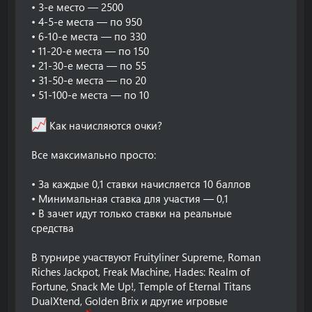
• 3-е место — 2500
• 4-5-е места — по 950
• 6-10-е места — по 330
• 11-20-е места — по 150
• 21-30-е места — по 55
• 31-50-е места — по 20
• 51-100-е места — по 10
Как начисляются очки?
Все максимально просто:
• За каждые 0,1 ставки начисляется 10 баллов
• Минимальная ставка для участия — 0,1
• В зачет идут только ставки на реальные
средства
В турнире участвуют Fruityliner Supreme, Roman
Riches Jackpot, Freak Machine, Hades: Realm of
Fortune, Snack Me Up!, Temple of Eternal Titans
DualXtend, Golden Brix и другие игровые