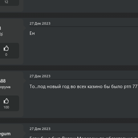
12
27 Дек 2023
3
Ен
🥉
0
27 Дек 2023
s88
То...под новый год во всех казино бы было ртп 
форума
100
27 Дек 2023
egum