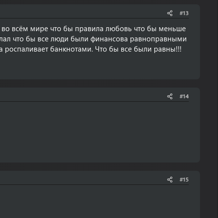
#13
 во всём мире что бы правила любовь что бы меньше
делал что бы все люди были финансова равноправными
ма роспаливает банкнотами. Что бы все были равны!!!
#14
#15