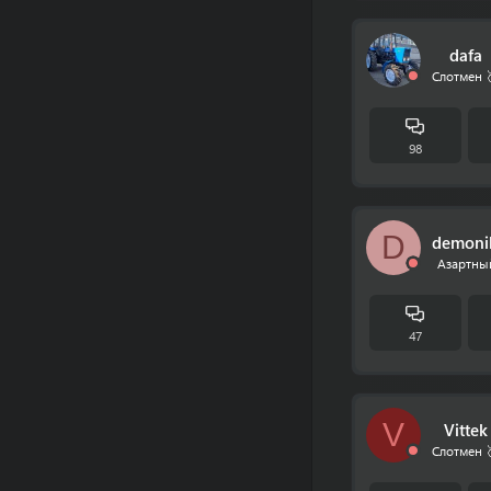
dafa
Слотмен 
98
D
demoni
Азартны
47
V
Vittek
Слотмен 