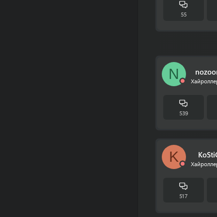
55
N
nozo
Хайролле
539
K
KoSti
Хайролле
517