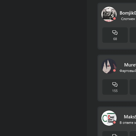
Bomjik
Слотмен 
68
Mure
Фартовый
155
Maks
В ответе з