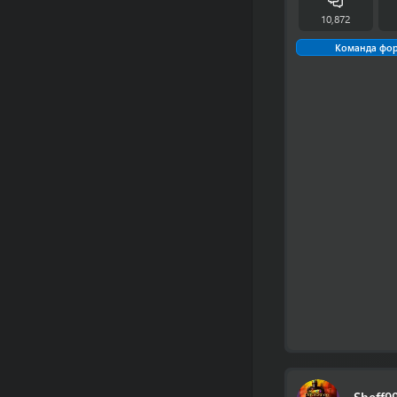
10,872
Команда фо