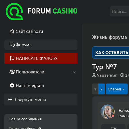
Cайт casino.ru
Жизнь форума
Форумы
КАК ОСТАВИТЬ
НАПИСАТЬ ЖАЛОБУ
Тур №7
Пользователи
А
Д
Vassserman
2
в
а
Наш Telegram
т
т
1
2
Вперёд
о
а
р
н
Свернуть меню
т
а
е
ч
Vass
м
а
Главн
ы
л
Новые сообщения
а
Поиск сообщений