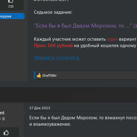
338
Седьмое задание:
форума
“Если бы я был Дедом Морозом, то …” (
Каждый участник может оставить
один
вариант
Приз: 500 рублей
на удобный кошелек одному 
ПРАВИЛА КОНКУРСА
Sheff99tr
Р
е
а
к
ц
и
и
27 Дек 2023
:
nt
Если бы я был Дедом Морозом, то взмахнул посо
 🥉
и взаимоуважение.