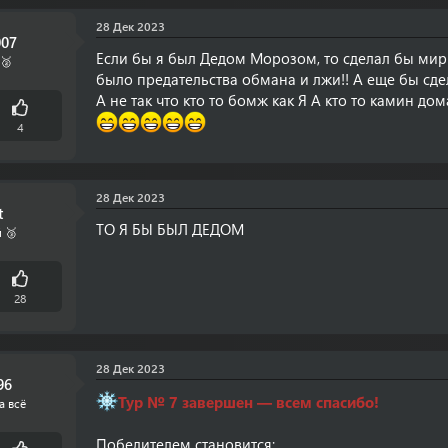
28 Дек 2023
007
Если бы я был Дедом Морозом, то сделал бы мир
🥈
было предательства обмана и лжи!! А еще бы с
А не так что кто то бомж как Я А кто то камин до
4
28 Дек 2023
t
ТО Я БЫ БЫЛ ДЕДОМ
 🥉
28
28 Дек 2023
96
Тур № 7 завершен — всем спасибо!
а всё
Победителем становится: