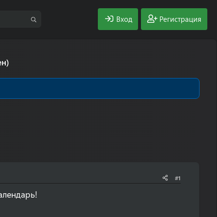
Вход
Регистрация
ен)
#1
алендарь!