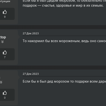
Если бы я был Дедом Морозом, то обязательно п
нтуиции
подарок — счастье, здоровье и мир в их семьях.
9
27 Дек 2023
ktop
То накормил бы всех мороженым, ведь оно самое
 🥈
7
27 Дек 2023
5
Если бы я был дед морозом то подарки всем дар
🥉
0