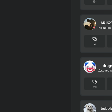
131
AR162
Новичок 
4
drug
Джокер 
390
bubbl