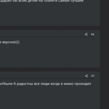
одарил бы всем детям на планете самый лучший
#6
 вкусное)))
#7
ил!были б радостны все люди когда я мимо проходил