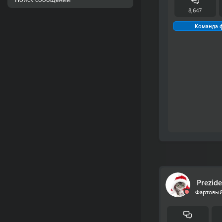
8,647
Команда 
Prezide
Фартовый