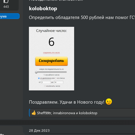
443
koloboktop
рума
Определить обладателя 500 рублей нам помог ГС
Поздравляем. Удачи в Нового году!
Sheff99tr
,
innabironowa
и
koloboktop
Р
е
а
к
28 Дек 2023
ц