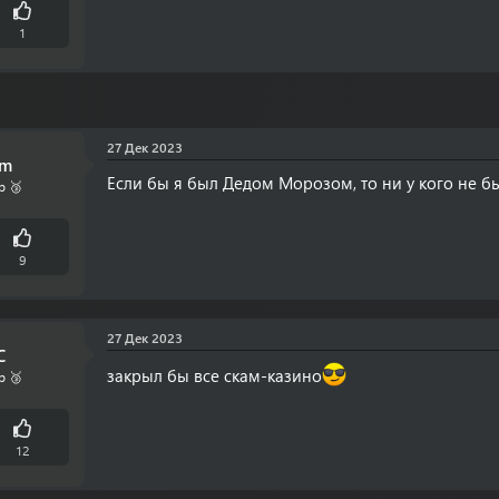
1
27 Дек 2023
om
Если бы я был Дедом Морозом, то ни у кого не б
р 🥉
9
27 Дек 2023
C
закрыл бы все скам-казино
р 🥉
12