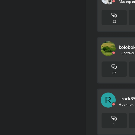
Мастер и
32
kolobo
Слотмен
67
R
rock8
Новичок 
1