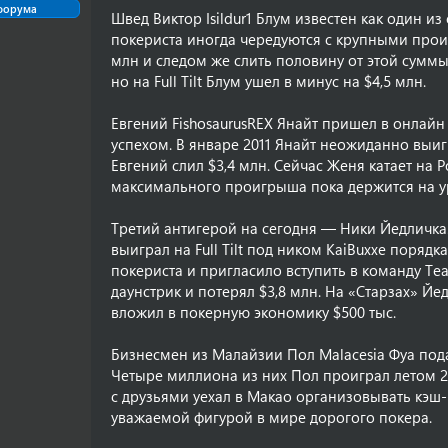
форума
Швед Виктор Isildur1 Блум известен как один и
покериста иногда чередуются с крупными прои
млн и следом же слить половину от этой суммы. 
но на Full Tilt Блум ушел в минус на $4,5 млн.
Евгений FishosaurusREX Янайт пришел в онлайн
успехом. В январе 2011 Янайт неожиданно выигр
Евгений слил $3,4 млн. Сейчас Женя катает на P
максимального проигрыша пока держится на ур
Третий антигерой на сегодня — Ники Йедличк
выиграл на Full Tilt под ником KaiBuxxe порядк
покериста и пригласило вступить в команду Tea
даунстрик и потерял $3,8 млн. На «Старзах» Йед
вложил в покерную экономику $500 тыс.
Бизнесмен из Малайзии Пол Malacesia Фуа подар
Четыре миллиона из них Пол проиграл летом 20
с друзьями уехал в Макао организовывать кэш-
уважаемой фигурой в мире дорогого покера.