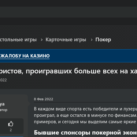
астольные игры
Карточные игры
Покер
 ЖАЛОБУ НА КАЗИНО
ристов, проигравших больше всех на х
2022
8 Фев 2022
ya
В каждом виде спорта есть победители и лузеры
атор
проиграл, а еще остался в минусе по финансам
примеров, и сегодня мы выделим самые яркие 
2
Бывшие спонсоры покерной экон