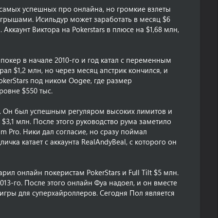
з самых успешных про онлайна, но громкие взлеты
грышами. Исильдур может заработать в месяц $6
Аккаунт Виктора на Pokerstars в плюсе на $1,68 млн,
 покер в начале 2010-го и год катал с переменным
ал $1,2 млн, но через месяц апстрик кончился, и
okerStars под ником Oogee, где размер
овне $550 тыс.
а. Он был успешным регуляром высоких лимитов и
а $3,1 млн. После этого руководство рума заметило
m Pro. Ники дал согласие, но сразу поймал
личка катает с аккаунта RealAndyBeal, с которого он
ил онлайн покеристам PokerStars и Full Tilt $5 млн.
13-го. После этого онлайн Фуа надоел, и он вместе
игры для суперхайроллеров. Сегодня Пол является