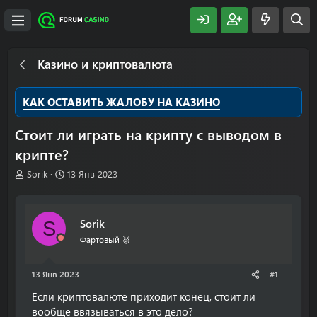
Казино и криптовалюта
КАК ОСТАВИТЬ ЖАЛОБУ НА КАЗИНО
Стоит ли играть на крипту с выводом в
крипте?
А
Д
Sorik
13 Янв 2023
в
а
т
т
о
а
Sorik
S
р
н
т
а
Фартовый 🥈
е
ч
м
а
13 Янв 2023
#1
ы
л
а
Если криптовалюте приходит конец, стоит ли
вообще ввязываться в это дело?