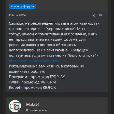
Команда форума
11 Ноя 2024
#2
Casino.ru не рекомендует играть в этом казино, так
как оно находится в "черном списке". Мы не
сотрудничаем с сомнительными брендами, у них
нет представителей на нашем форуме. Для
решения вашего вопроса обратитесь
непосредственно на сайт казино. В будущем,
пользуйтесь услугами казино из "белого списка" -
https://casino.ru/onlinecasino/
Рекомендуемые вам казино, в которых не
возникнет проблем:
Покердом - промокод FPDPLAY
1WIN - промокод 1WFORM
Riobet - промокод RIOFOR
Maks96
В ответе за всё