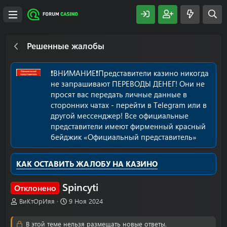
Решенные жалобы
❗️ВНИМАНИЕ❗️Представители казино никогда
не запрашивают ПЕРЕВОДЫ ДЕНЕГ! Они не
просят вас передать личные данные в
сторонних чатах - перейти в Telegram или в
другой мессенджер! Все официальные
представители имеют фирменный красный
бейджик «Официальный представитель»
КАК ОСТАВИТЬ ЖАЛОБУ НА КАЗИНО
Spincyti
Отклонено
А
Д
ВиКтОрИяя
9 Ноя 2024
в
а
т
т
В этой теме нельзя размещать новые ответы.