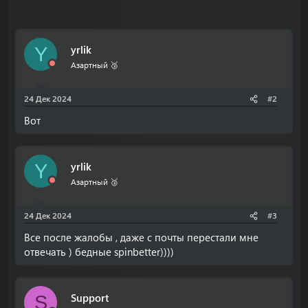
к
ц
и
и
yrlik
Y
:
Азартный 🥉
24 Дек 2024
#2
Вот
yrlik
Y
Азартный 🥉
24 Дек 2024
#3
Все после жалобы , даже с почты перестали мне
отвечать ) бедные spinbetter))))
Support
S