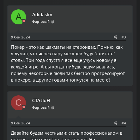
Аdidastm
А
Фартовый 🥇
9 Сен 2024
#3
Покер - это как шахматы на стероидах. Помню, как
я думал, что через пару месяцев буду "сжигать"
столы. Три года спустя я все еще учусь новому в
каждой игре. А вы когда-нибудь задумывались,
почему некоторые люди так быстро прогрессируют
в покере, а другие годами топчутся на месте?
CTAJIuH
C
Фартовый 🥈
9 Сен 2024
#4
Давайте будем честными: стать профессионалом в
покере - это марафон, а не спринт. Не