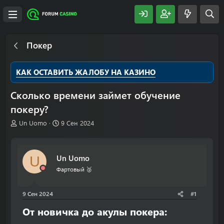
Покер
КАК ОСТАВИТЬ ЖАЛОБУ НА КАЗИНО
Сколько времени займет обучение
покеру?
А
Д
Un Uomo
9 Сен 2024
в
а
т
т
о
а
Un Uomo
U
р
н
т
а
Фартовый 🥈
е
ч
м
а
9 Сен 2024
#1
ы
л
а
От новичка до акулы покера: