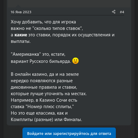
16 Янв 2023
#4
Хочу добавить, что для игрока
важно не "сколько типов ставок",
а
какие
это ставки, порядок их осуществления и
выплаты.
"Американка" это, кстати,
вариант Русского бильярда.
В онлайн казино, да и на земле
нередко появляются разные
диковинные правила и ставки,
которые лучше уточнять на местах.
Например, в Казино Сочи есть
ставка "Номер плюс сплиты,"
Но это еще классика, как и
Комплиты (разные) или Финалы.
Войдите или зарегистрируйтесь для ответа