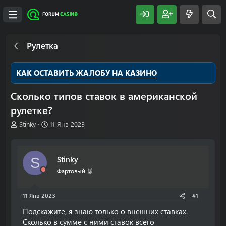
Рулетка
КАК ОСТАВИТЬ ЖАЛОБУ НА КАЗИНО
Сколько типов ставок в американской
рулетке?
А
Д
Stinky
11 Янв 2023
в
а
т
т
о
а
Stinky
S
р
н
т
а
Фартовый 🥈
е
ч
м
а
11 Янв 2023
#1
ы
л
а
Подскажите, я знаю только о внешних ставках.
Сколько в сумме с ними ставок всего