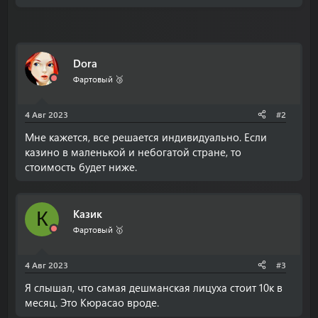
Dora
Фартовый 🥉
4 Авг 2023
#2
Мне кажется, все решается индивидуально. Если
казино в маленькой и небогатой стране, то
стоимость будет ниже.
Казик
К
Фартовый 🥇
4 Авг 2023
#3
Я слышал, что самая дешманская лицуха стоит 10к в
месяц. Это Кюрасао вроде.