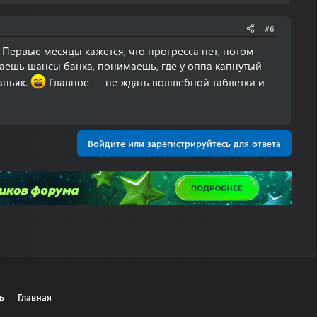
#6
 Первые месяцы кажется, что прогресса нет, потом
таешь шансы банка, понимаешь, где у оппа капнутый
аньяк.
Главное — не ждать волшебной таблетки и
Войдите или зарегистрируйтесь для ответа
ь
Главная