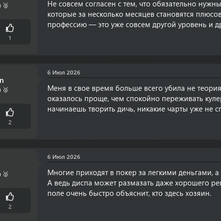
Не совсем согласен с тем, что обязательно нужны
 🥈
которые за несколько месяцев становятся плюсо
профессию — это уже совсем другой уровень и др
1
6 Июл 2026
n
Меня в свое время больше всего убила не теория
 🥈
оказалось проще, чем спокойно переживать кулер
начинаешь творить дичь, никакие чарты уже не с
2
6 Июл 2026
Многие приходят в покер за легкими деньгами, а
 🥈
А ведь диспа может размазать даже хорошего рег
поле очень быстро объяснит, кто здесь хозяин.
2