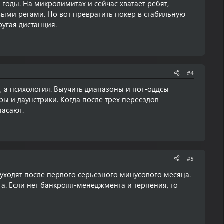
 годы. На микролимитах и сейчас хватает ребят,
выми регами. Но вот превратить покер в стабильную
угая дистанция.
#4
, а психология. Выучить диапазоны и пот-оддсы
ы и даунстрики. Когда после трех переездов
пасают.
#5
 уходят после первого серьезного минусового месяца.
а. Если нет банкролл-менеджмента и терпения, то