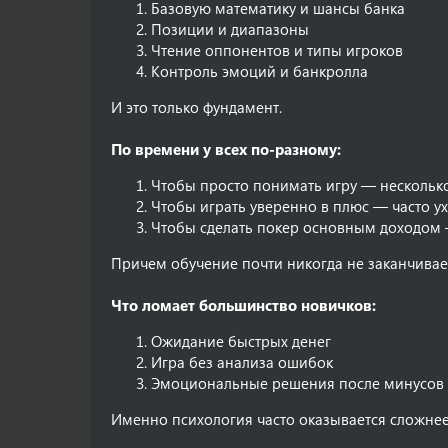
Базовую математику и шансы банка
Позиции и диапазоны
Чтение оппонентов и типы игроков
Контроль эмоций и банкролла
И это только фундамент.
По времени у всех по-разному:
Чтобы просто понимать игру — нескольк
Чтобы играть уверенно в плюс — часто у
Чтобы сделать покер основным доходом 
Причем обучение почти никогда не заканчивае
Что ломает большинство новичков:
Ожидание быстрых денег
Игра без анализа ошибок
Эмоциональные решения после минусов
Именно психология часто оказывается сложнее