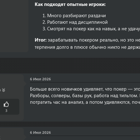
Как подходят опытные игроки:
Много разбирают раздачи
Работают над дисциплиной
Смотрят на покер как на навык, а не удачу
Итог:
зарабатывать покером реально, но это не
терпения долго в плюсе обычно никто не держ
6 Июл 2026
Больше всего новичков удивляет, что покер — это 
 🥈
Разборы, солверы, базы рук, работа над тильтом. 
потратить час на анализ, а потом удивляются, поч
3
6 Июл 2026
к