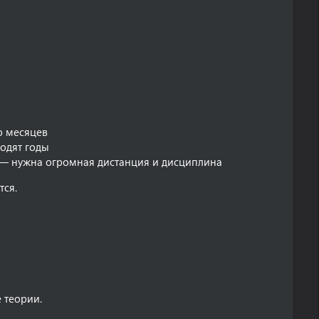
о месяцев
ходят годы
— нужна огромная дистанция и дисциплина
тся.
 теории.