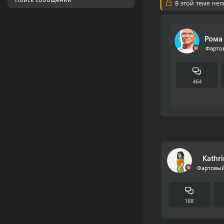
В этой теме нел
о
а
р
н
т
а
е
ч
Рома
м
а
Фарто
ы
л
а
464
Kathri
Фартовый
168