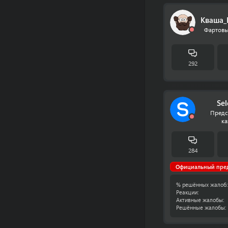
Кваша_
Фартовы
292
Sel
Предс
ка
284
Официальный пред
% решённых жалоб
Реакции
Активные жалобы
Решённые жалобы