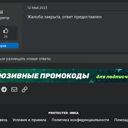
12 Май 2023
il
Жалоба закрыта, ответ предоставлен
ратор
26
рума
ьзя размещать новые ответы.
K
Telegram
Электронная почта
Ссылка
вязь
Условия и правила
Политика конфиденциальности
Помощ