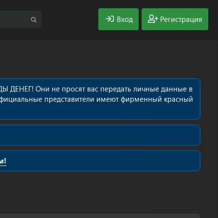
Вход
Регистрация
Ы ДЕНЕГ! Они не просят вас передать личные данные в
се официальные представители имеют фирменный красный
м!