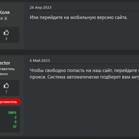
26 Апр 2023
Коля
Или перейдите на мобильную версию сайта.
й 🥈
3
6 Май 2023
ector
тавитель
Чтобы свободно попасть на наш сайт, перейдите
зино
прокси. Система автоматически подберет вам акт
7
ставитель
100%
2
0
37