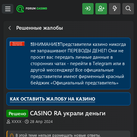
Решенные жалобы
❗️ВНИМАНИЕ❗️Представители казино никогда
не запрашивают ПЕРЕВОДЫ ДЕНЕГ! Они не
просят вас передать личные данные в
сторонних чатах - перейти в Telegram или в
другой мессенджер! Все официальные
представители имеют фирменный красный
бейджик «Официальный представитель»
КАК ОСТАВИТЬ ЖАЛОБУ НА КАЗИНО
САSINO RA украли деньги
Решено
А
Д
XXXX
28 Апр 2024
в
а
т
т
В этой теме нельзя размещать новые ответы.