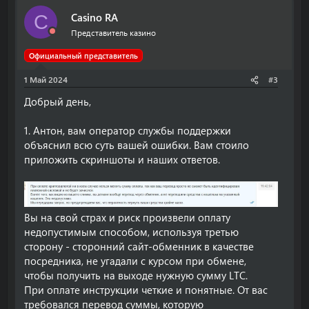
Casino RA
C
Представитель казино
Официальный представитель
1 Май 2024
#3
Добрый день,
1. Антон, вам оператор службы поддержки
объяснил всю суть вашей ошибки. Вам стоило
приложить скриншоты и наших ответов.
Вы на свой страх и риск произвели оплату
недопустимым способом, используя третью
сторону - сторонний сайт-обменник в качестве
посредника, не угадали с курсом при обмене,
чтобы получить на выходе нужную сумму LTC.
При оплате инструкции четкие и понятные. От вас
требовался перевод суммы, которую