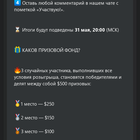
Оставь любой комментарий в нашем чате с
пометкой «Участвую!».
️ Итоги будут подведены
31 мая, 20:00
(МСК)
КАКОВ ПРИЗОВОЙ ФОНД?
3 случайных участника, выполнивших все
условия розыгрыша, становятся победителями и
делят между собой $500 призовых:
1 место — $250
2 место — $150
3 место — $100