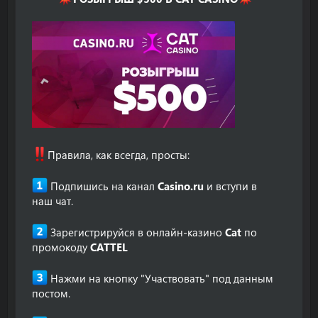
Правила, как всегда, просты:
Подпишись на канал
Casino.ru
и вступи в
наш чат.
Зарегистрируйся в онлайн-казино
Cat
по
промокоду
CATTEL
Нажми на кнопку "Участвовать" под данным
постом.