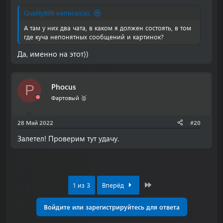
Quality999 написал(а):
А там у них два чата, в каком я должен состоять, в том
где куча непонятных сообщений и картинок?
Да, именно на этот))
Phocus
P
Фартовый 🥈
28 Май 2022
#20
Залетел! Проверим тут удачу.
Last
1 из 3
Вперёд
Войдите или зарегистрируйтесь для ответа