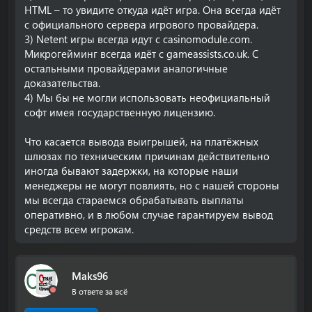
HTML – то увидите откуда идёт игра. Она всегда идёт
с официального сервера игрового провайдера.
3) Netent игры всегда идут с casinomodule.com.
Микрогейминг всегда идёт с gameassists.co.uk. С
остальными провайдерами аналогичные
доказательства.
4) Мы бы не могли использовать неофициальный
софт имея государственную лицензию.
Что касается вывода выигрышей, на платёжных
шлюзах по техническим причинам действительно
иногда бывают задержки, на которые наши
менеджеры не могут повлиять, но с нашей стороны
мы всегда стараемся обрабатывать выплаты
оперативно, и в любом случае гарантируем вывод
средств всем игрокам.
Maks96
В ответе за всё