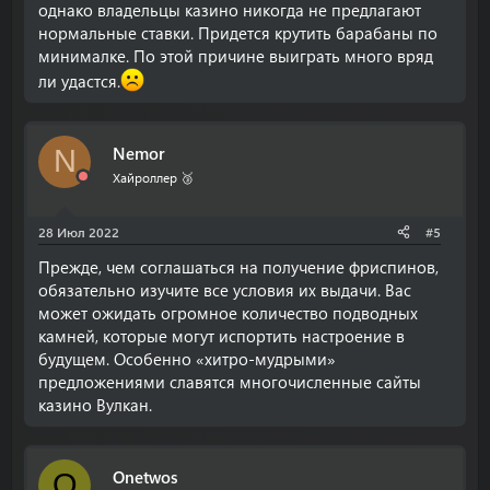
однако владельцы казино никогда не предлагают
нормальные ставки. Придется крутить барабаны по
минималке. По этой причине выиграть много вряд
ли удастся.
Nemor
N
Хайроллер 🥉
28 Июл 2022
#5
Прежде, чем соглашаться на получение фриспинов,
обязательно изучите все условия их выдачи. Вас
может ожидать огромное количество подводных
камней, которые могут испортить настроение в
будущем. Особенно «хитро-мудрыми»
предложениями славятся многочисленные сайты
казино Вулкан.
Onetwos
O