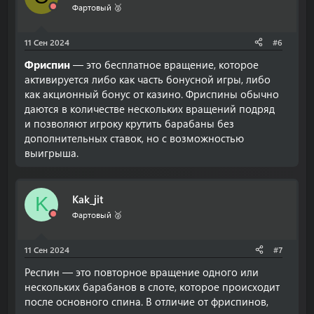
Фартовый 🥈
11 Сен 2024
#6
Фриспин
— это бесплатное вращение, которое
активируется либо как часть бонусной игры, либо
как акционный бонус от казино. Фриспины обычно
даются в количестве нескольких вращений подряд
и позволяют игроку крутить барабаны без
дополнительных ставок, но с возможностью
выигрыша.
Kak_jit
K
Фартовый 🥈
11 Сен 2024
#7
Респин — это повторное вращение одного или
нескольких барабанов в слоте, которое происходит
после основного спина. В отличие от фриспинов,