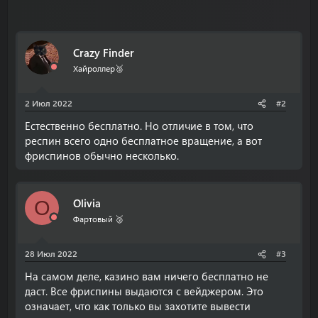
Crazy Finder
Хайроллер🥈
2 Июл 2022
#2
Естественно бесплатно. Но отличие в том, что
респин всего одно бесплатное вращение, а вот
фриспинов обычно несколько.
Olivia
O
Фартовый 🥈
28 Июл 2022
#3
На самом деле, казино вам ничего бесплатно не
даст. Все фриспины выдаются с вейджером. Это
означает, что как только вы захотите вывести