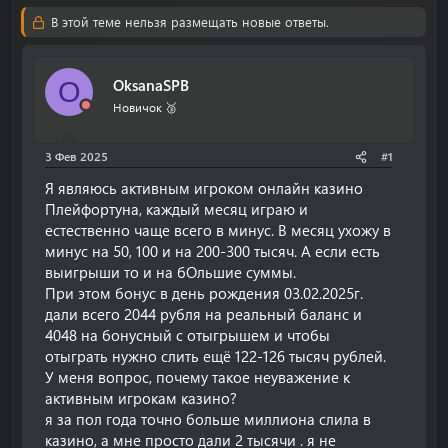
т
т
В этой теме нельзя размещать новые ответы.
о
а
р
н
т
а
OksanaSPB
е
ч
O
м
а
Новичок 🥉
ы
л
а
3 Фев 2025
#1
Я являюсь активным игроком онлайн казино
Плейфортуна, каждый месяц играю и
естественно чаще всего в минус. В месяц ухожу в
минус на 50, 100 и на 200-300 тысяч. А если есть
выигрыши то и на бОльшие суммы.
При этом бонус в день рождения 03.02.2025г.
дали всего 2044 рубля на реальный баланс и
4048 на бонусный с отыгрышем и чтобы
отыграть нужно слить ещё 122-126 тысяч рублей.
У меня вопрос, почему такое неуважение к
активным игрокам казино?
я за пол года точно больше миллиона слила в
казино, а мне просто дали 2 тысячи . я не