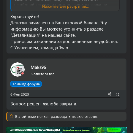
платёжной системы и никак повлиять на сроки не
Нажмите для раскрытия...
могут,делают заявку на ускорение,а сроки то уже не
маленькие 3 недели как прошло,не думаю что так
Здравствуйте!
долго предоставляется ответ,помогите в этом
Депозит зачислен на Ваш игровой баланс. Эту
пожалуйста.
информацию Вы можете уточнить в разделе
Id 29465269
"Детализация" на нашем сайте.
PMNT-2029197
Приносим извинения за доставленные неудобства.
С Уважением, команда 1win.
Maks96
В ответе за всё
Команда форума
6 Фев 2025
#5
Вопрос решен, жалоба закрыта.
В этой теме нельзя размещать новые ответы.