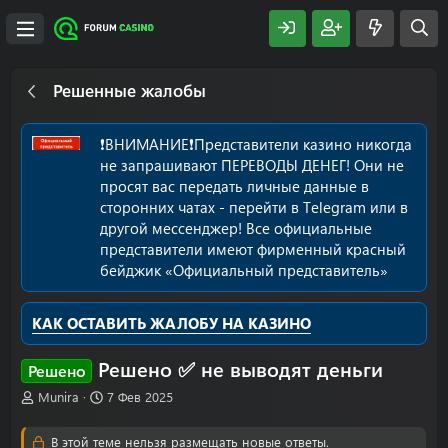
Решенные жалобы
❗️ВНИМАНИЕ❗️Представители казино никогда
не запрашивают ПЕРЕВОДЫ ДЕНЕГ! Они не
просят вас передать личные данные в
сторонних чатах - перейти в Telegram или в
другой мессенджер! Все официальные
представители имеют фирменный красный
бейджик «Официальный представитель»
КАК ОСТАВИТЬ ЖАЛОБУ НА КАЗИНО
Решено ✅ не выводят деньги
Решено
А
Д
Munira
7 Фев 2025
в
а
т
т
В этой теме нельзя размещать новые ответы.