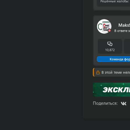
Решённые жалобы
Maks
В ответе з
10,872
Команда фо
В этой теме нел
V
Поделиться: