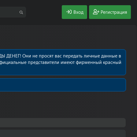
Вход
Регистрация
Ы ДЕНЕГ! Они не просят вас передать личные данные в
се официальные представители имеют фирменный красный