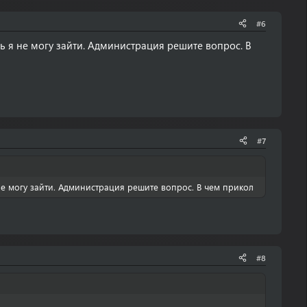
#6
ь я не могу зайти. Администрация решите вопрос. В
#7
не могу зайти. Администрация решите вопрос. В чем прикол
#8