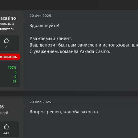
20 Фев 2025
acasino
иальный
Здравствуйте!
тавитель
Уважаемый клиент,
Ваш депозит был вам зачислен и использован для
2
C уважением, команда Arkada Casino.
ставитель
100%
5
0
57
20 Фев 2025
96
Вопрос решен, жалоба закрыта.
а всё
443