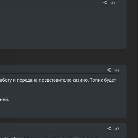
#1
#2
аботу и передана представителю казино. Топик будет
ней.
#3