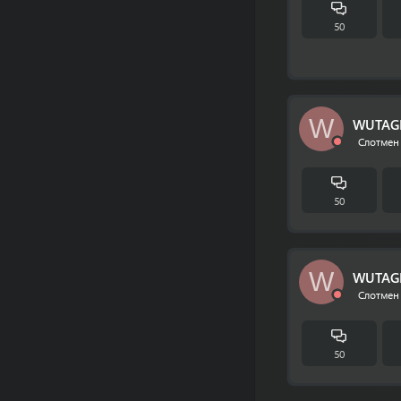
50
W
WUTAG
Слотмен
50
W
WUTAG
Слотмен
50