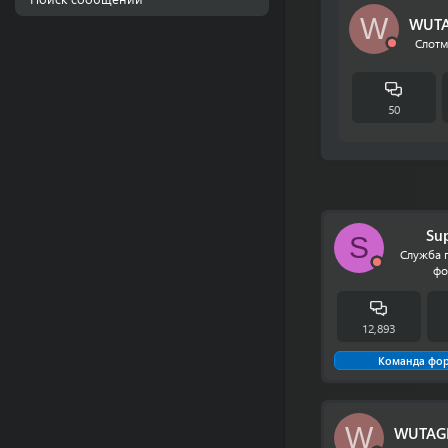
е
ч
W
WUT
м
а
Слотм
ы
л
а
50
Su
S
Служба 
фо
12,893
Команда фо
W
WUTAG