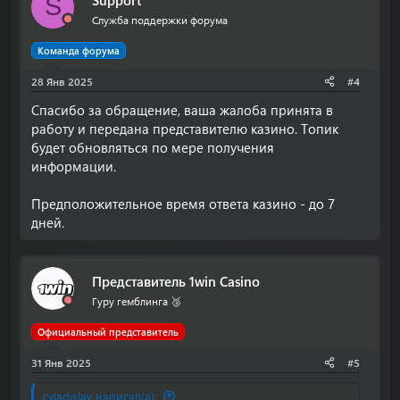
Support
S
ц
и
Служба поддержки форума
и
:
Команда форума
28 Янв 2025
#4
Спасибо за обращение, ваша жалоба принята в
работу и передана представителю казино. Топик
будет обновляться по мере получения
информации.
Предположительное время ответа казино - до 7
дней.
Представитель 1win Casino
Гуру гемблинга 🥉
Официальный представитель
31 Янв 2025
#5
cvladislav написал(а):