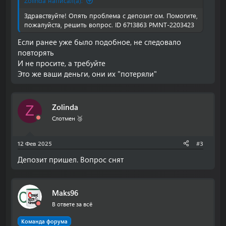
Zolinda написал(а):
Здравствуйте! Опять проблема с депозит ом. Помогите,
пожалуйста, решить вопрос. ID 6713863 PMNT-2203423
Если ранее уже было подобное, не следовало
повторять
И не просите, а требуйте
Это же ваши деньги, они их "потеряли"
Zolinda
Z
Слотмен 🥉
12 Фев 2025
#3
Депозит пришел. Вопрос снят
Maks96
В ответе за всё
Команда форума