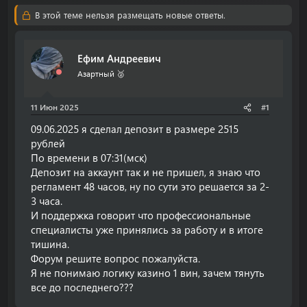
т
т
В этой теме нельзя размещать новые ответы.
о
а
р
н
т
а
Ефим Андреевич
е
ч
м
а
Азартный 🥈
ы
л
а
11 Июн 2025
#1
09.06.2025 я сделал депозит в размере 2515
рублей
По времени в 07:31(мск)
Депозит на аккаунт так и не пришел, я знаю что
регламент 48 часов, ну по сути это решается за 2-
3 часа.
И поддержка говорит что профессиональные
специалисты уже принялись за работу и в итоге
тишина.
Форум решите вопрос пожалуйста.
Я не понимаю логику казино 1 вин, зачем тянуть
все до последнего???