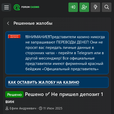
Решенные жалобы
❗️ВНИМАНИЕ❗️Представители казино никогда
не запрашивают ПЕРЕВОДЫ ДЕНЕГ! Они не
просят вас передать личные данные в
сторонних чатах - перейти в Telegram или в
другой мессенджер! Все официальные
представители имеют фирменный красный
бейджик «Официальный представитель»
КАК ОСТАВИТЬ ЖАЛОБУ НА КАЗИНО
Решено ✅ Не пришел депозит 1
Решено
вин
А
Д
Ефим Андреевич
11 Июн 2025
в
а