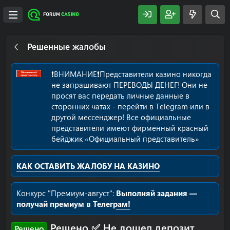
Решенные жалобы
❗️ВНИМАНИЕ❗️Представители казино никогда
не запрашивают ПЕРЕВОДЫ ДЕНЕГ! Они не
просят вас передать личные данные в
сторонних чатах - перейти в Telegram или в
другой мессенджер! Все официальные
представители имеют фирменный красный
бейджик «Официальный представитель»
КАК ОСТАВИТЬ ЖАЛОБУ НА КАЗИНО
Конкурс "Премиум-август":
Выполняй задания —
получай премиум в Телеграм!
Решено ✅ Не дошел депозит
Решено