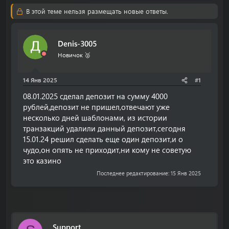
т
т
В этой теме нельзя размещать новые ответы.
о
а
р
н
т
а
Denis-3005
е
ч
м
а
Новичок 🥈
ы
л
а
14 Янв 2025
#1
08.01.2025 сделал депозит на сумму 4000
рублей,депозит не пришел,отвечают уже
несколько дней шаблонами, из истории
транзакций удалили данный депозит,сегодня
15.01.24 решил сделать еще один депозит,и о
чудо,он опять не приходит,ни кому не советую
это казино
Последнее редактирование:
15 Янв 2025
Support