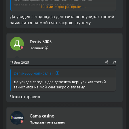
оперативно разобраться в ситуации.
Нажмите для раскрытия...
С уважением, команда Gama Casino.
Да увидел сегодня,два депозита вернули,как третий
зачислится на мой счет закрою эту тему
Denis-3005
Новичок 🥈
17 Янв 2025
#7
Denis-3005 написал(а):
Да увидел сегодня,два депозита вернули,как третий
зачислится на мой счет закрою эту тему
Чеки отправил
Gama casino
Представитель казино