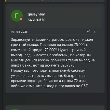
о
а
р
н
т
а
guseynba1
е
ч
м
а
Азартный 🥈
ы
л
а
16 Фев 2025
#1
Здравствуйте, администраторы драгона , нужен
срочный вывод. Поставил на вывод 75,000, с
коммисией придет 72.000!! Нужен срочный
вывод , ведь имеются проблемы , по которым
мне эти деньги нужны срочно!! Ставил вывод на
альфа банк , вот ид аккаунта 8257378
Прошу вас потопорить платежнуб систему ,
умоляю вас просто , выведите быстро , нет
времени ждать до 24 часов а потом 72 часа,
либо же отмените вывод и поставлю по СБП.