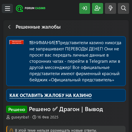
Решенные жалобы
❗️ВНИМАНИЕ❗️Представители казино никогда
не запрашивают ПЕРЕВОДЫ ДЕНЕГ! Они не
просят вас передать личные данные в
сторонних чатах - перейти в Telegram или в
другой мессенджер! Все официальные
представители имеют фирменный красный
бейджик «Официальный представитель»
КАК ОСТАВИТЬ ЖАЛОБУ НА КАЗИНО
Решено ✅ Драгон | Вывод
Решено
А
Д
guseynba1
16 Фев 2025
в
а
т
т
В этой теме нельзя размещать новые ответы.