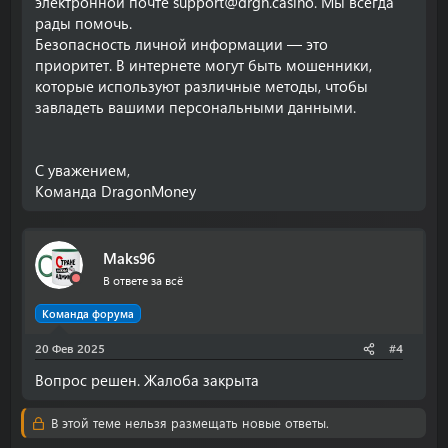
электронной почте
support@drgn.casino
. Мы всегда
рады помочь.
Безопасность личной информации — это
приоритет. В интернете могут быть мошенники,
которые используют различные методы, чтобы
завладеть вашими персональными данными.
С уважением,
Команда DragonMoney
Maks96
В ответе за всё
Команда форума
20 Фев 2025
#4
Вопрос решен. Жалоба закрыта
В этой теме нельзя размещать новые ответы.