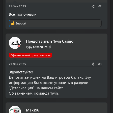
21 Фев 2025
#2
Всё, пополнили
Support
Р
е
а
к
Представитель 1win Casino
ц
и
Гуру гемблинга 🥉
и
:
Официальный представитель
21 Фев 2025
#3
Здравствуйте!
Депозит зачислен на Ваш игровой баланс. Эту
информацию Вы можете уточнить в разделе
"Детализация" на нашем сайте.
С Уважением, команда 1win.
Maks96