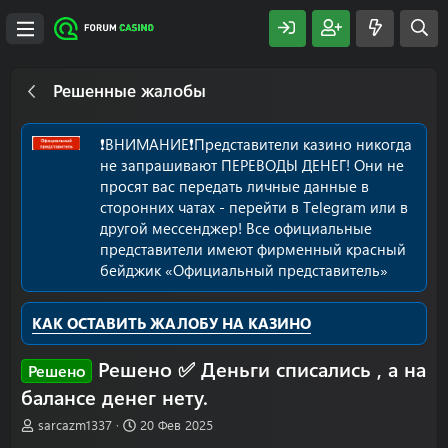
Решенные жалобы
❗️ВНИМАНИЕ❗️Представители казино никогда
не запрашивают ПЕРЕВОДЫ ДЕНЕГ! Они не
просят вас передать личные данные в
сторонних чатах - перейти в Telegram или в
другой мессенджер! Все официальные
представители имеют фирменный красный
бейджик «Официальный представитель»
КАК ОСТАВИТЬ ЖАЛОБУ НА КАЗИНО
Решено ✅ Деньги списались , а на
Решено
балансе денег нету.
А
Д
sarcazm1337
20 Фев 2025
в
а