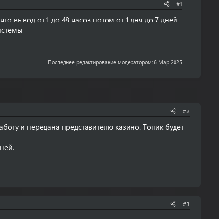
#1
что вывод от 1 до 48 часов потом от 1 дня до 7 дней
системы
Последнее редактирование модератором:
6 Мар 2025
#2
аботу и передана представителю казино. Топик будет
ней.
#3