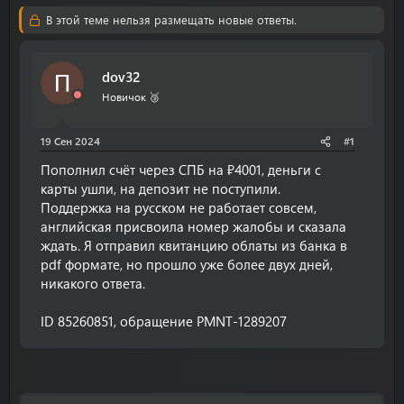
т
т
В этой теме нельзя размещать новые ответы.
о
а
р
н
т
а
dov32
е
ч
м
а
Новичок 🥉
ы
л
а
19 Сен 2024
#1
Пополнил счёт через СПБ на ₽4001, деньги с
карты ушли, на депозит не поступили.
Поддержка на русском не работает совсем,
английская присвоила номер жалобы и сказала
ждать. Я отправил квитанцию облаты из банка в
pdf формате, но прошло уже более двух дней,
никакого ответа.
ID 85260851, обращение PMNT-1289207