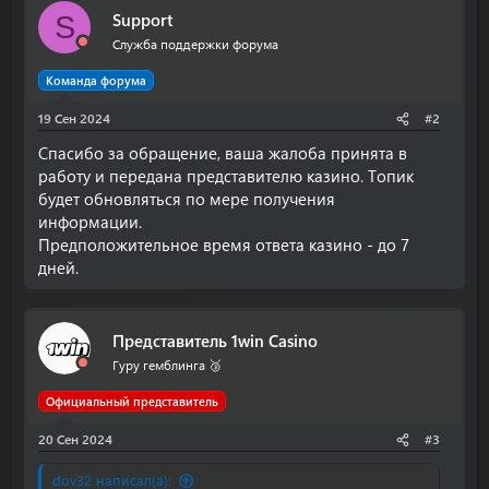
Support
S
Служба поддержки форума
Команда форума
19 Сен 2024
#2
Спасибо за обращение, ваша жалоба принята в
работу и передана представителю казино. Топик
будет обновляться по мере получения
информации.
Предположительное время ответа казино - до 7
дней.
Представитель 1win Casino
Гуру гемблинга 🥉
Официальный представитель
20 Сен 2024
#3
dov32 написал(а):