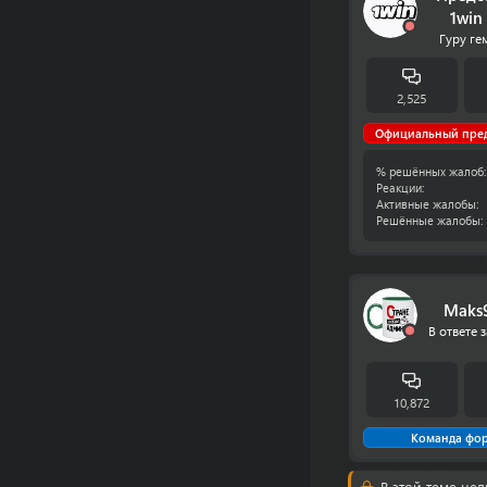
1win
Гуру ге
2,525
Официальный пред
% решённых жалоб
Реакции
Активные жалобы
Решённые жалобы
Maks
В ответе з
10,872
Команда фо
В этой теме нел