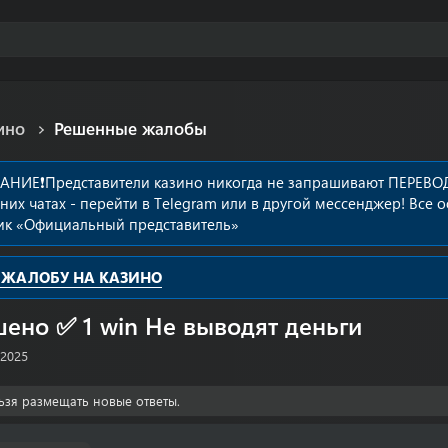
ино
Решенные жалобы
АНИЕ❗️Представители казино никогда не запрашивают ПЕРЕВОД
них чатах - перейти в Telegram или в другой мессенджер! В
ик «Официальный представитель»
 ЖАЛОБУ НА КАЗИНО
ено ✅ 1 win Не выводят деньги
 2025
ьзя размещать новые ответы.