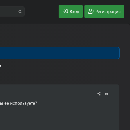
Вход
Регистрация
?
#1
Вы ее используете?