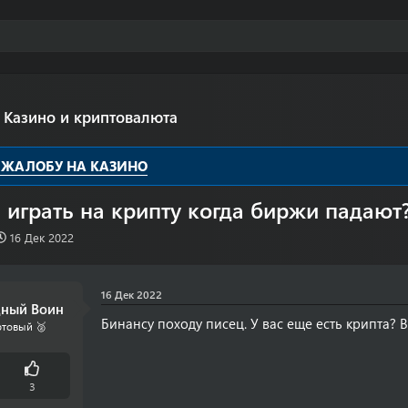
Казино и криптовалюта
 ЖАЛОБУ НА КАЗИНО
 играть на крипту когда биржи падают
Д
16 Дек 2022
а
т
а
16 Дек 2022
н
дный Воин
а
Бинансу походу писец. У вас еще есть крипта? 
товый 🥈
ч
а
л
а
3