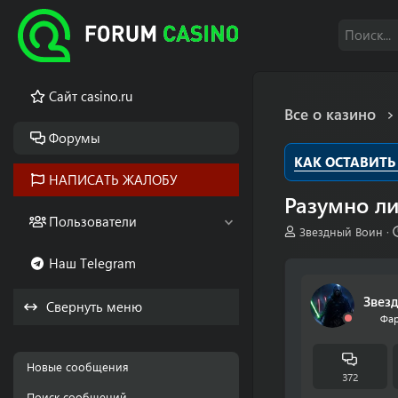
Cайт casino.ru
Все о казино
Форумы
КАК ОСТАВИТЬ
НАПИСАТЬ ЖАЛОБУ
Разумно ли
Пользователи
А
Звездный Воин
в
Наш Telegram
т
о
р
Звез
Свернуть меню
т
Фар
е
м
ы
Новые сообщения
372
Поиск сообщений