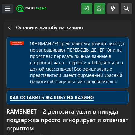
Оставить жалобу на казино
❗️ВНИМАНИЕ❗️Представители казино никогда
не запрашивают ПЕРЕВОДЫ ДЕНЕГ! Они не
просят вас передать личные данные в
сторонних чатах - перейти в Telegram или в
другой мессенджер! Все официальные
представители имеют фирменный красный
бейджик «Официальный представитель»
КАК ОСТАВИТЬ ЖАЛОБУ НА КАЗИНО
RAMENBET - 2 депозита ушли в никуда
поддержка просто игнорирует и отвечает
скриптом