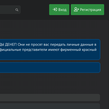
Вход
Регистрация
Ы ДЕНЕГ! Они не просят вас передать личные данные в
се официальные представители имеют фирменный красный