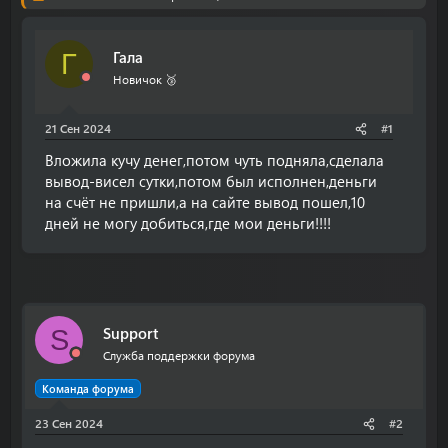
о
а
р
н
т
а
Гала
е
ч
Г
м
а
Новичок 🥉
ы
л
а
21 Сен 2024
#1
Вложила кучу денег,потом чуть подняла,сделала
вывод-висел сутки,потом был исполнен,деньги
на счёт не пришли,а на сайте вывод пошел,10
дней не могу добиться,где мои деньги!!!!
Support
S
Служба поддержки форума
Команда форума
23 Сен 2024
#2